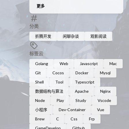
更多
分类
折腾开发
闲聊杂谈
观影阅读
标签云
Golang
Web
Javascript
Mac
Git
Cocos
Docker
Mysql
Shell
Tool
Typescript
数据结构与算法
Apache
Nginx
Node
Play
Study
Vscode
小程序
Dev-Container
Vue
Brew
C
Css
Frp
GameDevelop
Github