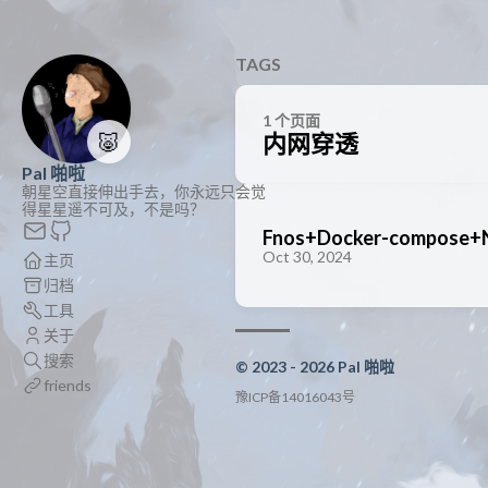
TAGS
1 个页面
🐷
内网穿透
Pal 啪啦
朝星空直接伸出手去，你永远只会觉
得星星遥不可及，不是吗？
Fnos+Docker-compos
Oct 30, 2024
主页
归档
工具
关于
搜索
© 2023 - 2026 Pal 啪啦
friends
豫ICP备14016043号