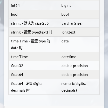
int64
bigint
bool
bool
string - 默认为 size 255
varchar(size)
string - 设置 type(text) 时
longtext
time.Time - 设置 type 为
date
date 时
time.Time
datetime
float32
double precision
float64
double precision
float64 -设置 digits,
numeric(digits,
decimals 时
decimals)