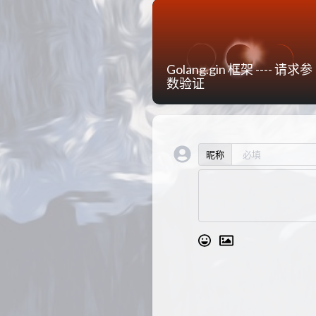
Golang.gin 框架 ---- 请求参
数验证
昵称