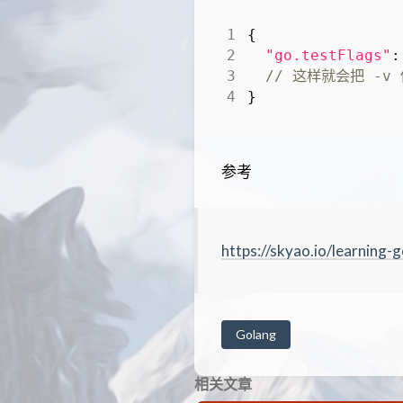
{
"go.testFlags"
:
}
参考
https://skyao.io/learning-
Golang
相关文章