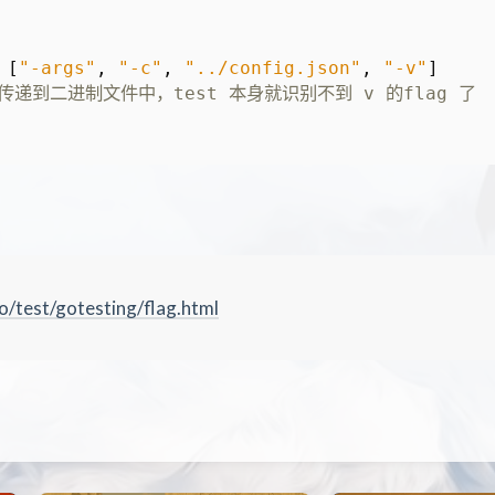
[
"-args"
,
"-c"
,
"../config.json"
,
"-v"
]
go/test/gotesting/flag.html