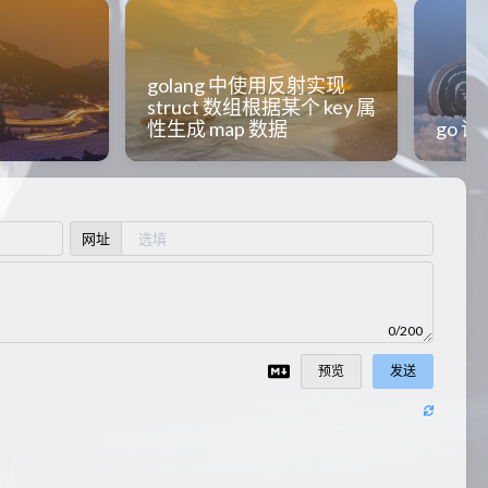
golang 中使用反射实现
struct 数组根据某个 key 属
性生成 map 数据
go 
网址
0/200
预览
发送