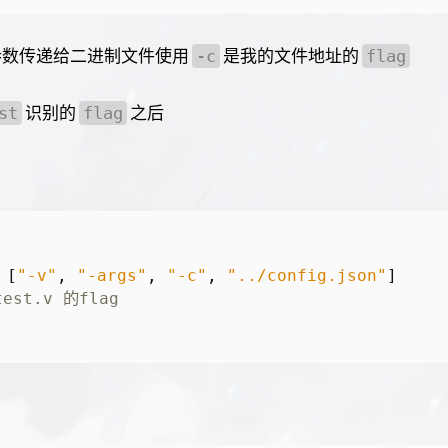
参数传递给二进制文件使用
是我的文件地址的
-c
flag
识别的
之后
st
flag
[
"-v"
,
"-args"
,
"-c"
,
"../config.json"
]