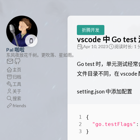
折腾开发
vscode 中 Go test
🫙
Apr 10, 2023
阅读时长: 1 
Pal 啪啦
东风夜放花千树。更吹落、星如雨。
Go test 时，单元测
主页
文件目录不同，在 vscode 
归档
工具
setting.json 中添加配置
关于
搜索
friends
{
"go.testFlags"
:
}