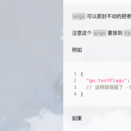
可以原封不动的把
args
注意这个
要放到
args
te
例如
{
"go.testFlags"
:
}
如果